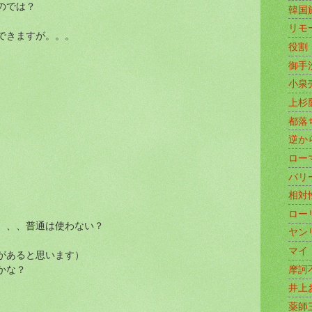
のでは？
韓国
リモ
できますが。。。
役割
御手
小泉
上杉
都落
逆か
ロー
バリ
相対
ロー
、、、普通は使わない？
ヤン
マイ
があると思います）
かな？
摩訶
井上
薬師