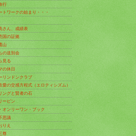
旅行
ートワークの始まり・・・
洗さん、成績表
売国の証拠
鷹山
ちの送別会
ら見る
マの休日
ーリンドンクラブ
性愛の交感方程式（エロティシズム）
リングと賢者の石
リーピン
・オンリーワン・ブック
不思議
おりえ
三尊