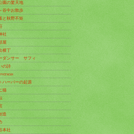
公園の驚天地
～谷中お散歩
雀と秋野不矩
荘
神社
部屋
出横丁
ーダンサー サフィ
いの詩
overseas
トハーバーの起源
に猫
転
宮
創造
め
谷本社