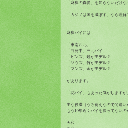
「麻雀の真髄」を知らないだけな
「カジノは国を滅ぼす」なら理解
麻雀パイには
「東南西北」
「白発中」三元パイ
「ピンズ」鏡がモデル？
「ソウズ」竹がモデル？
「マンズ」金がモデル？
があります。
「花パイ」もあった気がしますが
主な役満（うろ覚えなので間違い
もう10年近くパイを握ってないの
天和