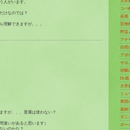
大宰
う人がいます。
コペ
だけなのでは？
巫覡
ら理解できますが。。。
官僚
野蛮
アナ
自然
アポ
サロ
胡蝶
Dr.鏡
大宰
ミュ
東西
薬師
ますが、、、普通は使わない？
ダニ
間違いがあると思います）
ポー
てないのかな？