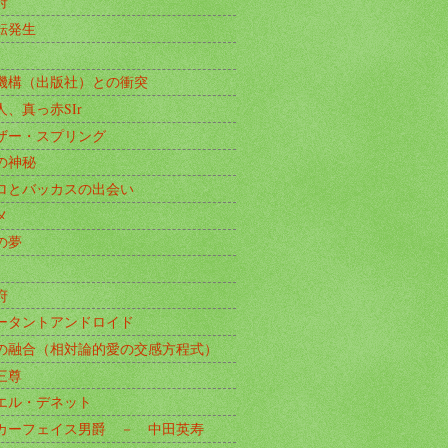
府
転発生
機構（出版社）との衝突
人、真っ赤SIr
ザー・スプリング
の神秘
ロとバッカスの出会い
メ
の夢
府
ータントアンドロイド
の融合（相対論的愛の交感方程式）
三尊
エル・デネット
カーフェイス男爵 － 中田英寿