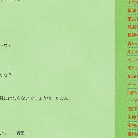
上野
根津
范文
梶原
根津
青い
トウ）
思い
ベリ
雨乞
かな？
from 
アー
闇市
替にはならないでしょうね、たぶん。
コペ
高円
天地
蹴初
い」＝「優雅」
世田