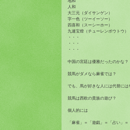
地和
人和
大三元（ダイサンゲン）
字一色（ツーイーソー）
四喜和（スーシーホー）
九連宝燈（チューレンポウトウ）
・・・
・・・
・・・
中国の宮廷は優雅だったのかな？
競馬がダメなら麻雀では？
でも、馬が好きな人には代替には
競馬は西欧の貴族の遊び？
個人的には
「麻雀」＝「遊戯」＝「占い」＝