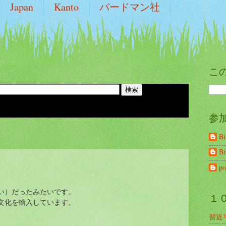
Japan
Kanto
バードマン社
こ
参
B
B
po
い）だったみたいです。
１
文化を輸入しています。
習近