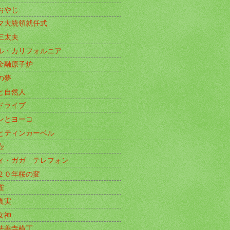
おやじ
マ大統領就任式
三太夫
ル・カリフォルニア
金融原子炉
の夢
と自然人
ドライブ
ンとヨーコ
とティンカーベル
壺
ィ・ガガ テレフォン
２０年桜の変
雀
真実
女神
法善寺横丁