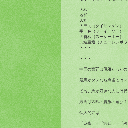
天和
地和
人和
大三元（ダイサンゲン）
字一色（ツーイーソー）
四喜和（スーシーホー）
九連宝燈（チューレンポウ
・・・
・・・
・・・
中国の宮廷は優雅だったの
競馬がダメなら麻雀では？
でも、馬が好きな人には代
競馬は西欧の貴族の遊び？
個人的には
「麻雀」＝「宮廷」＝「占