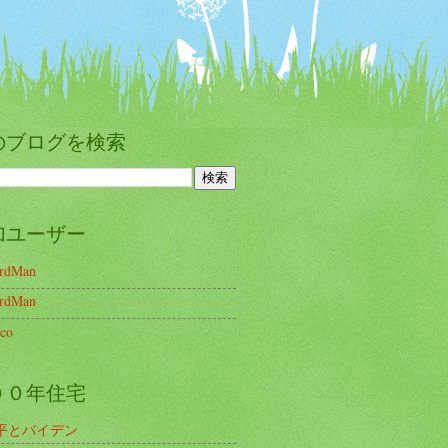
のブログを検索
加ユーザー
irdMan
irdMan
co
００年住宅
平とバイデン