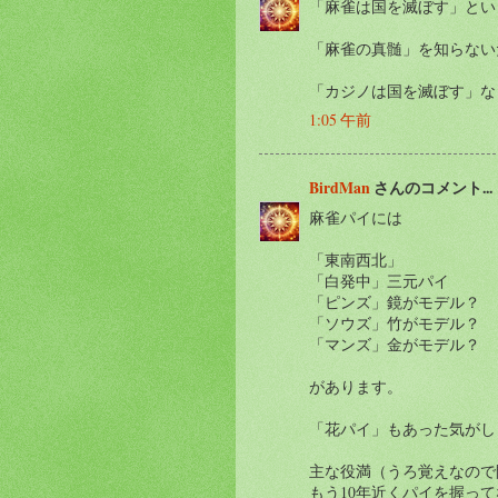
「麻雀は国を滅ぼす」とい
「麻雀の真髄」を知らない
「カジノは国を滅ぼす」な
1:05 午前
BirdMan
さんのコメント...
麻雀パイには
「東南西北」
「白発中」三元パイ
「ピンズ」鏡がモデル？
「ソウズ」竹がモデル？
「マンズ」金がモデル？
があります。
「花パイ」もあった気がし
主な役満（うろ覚えなので
もう10年近くパイを握っ