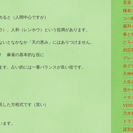
音楽
鎌倉
めると（人間中心ですが）
コペ
裁判
ウ）、人和（レンホウ）という役満があります。
春と
どろ
ないとなかなか「天の恵み」にはありつけません。
勿忘
！ 麻雀の基本的な役に
グレ
赤グ
ます。占い的には一番バランスが良い役です。
天神
人生
逆か
イチ
見した方程式です（笑い）
VEN
乃木
ドラ
います。
送別