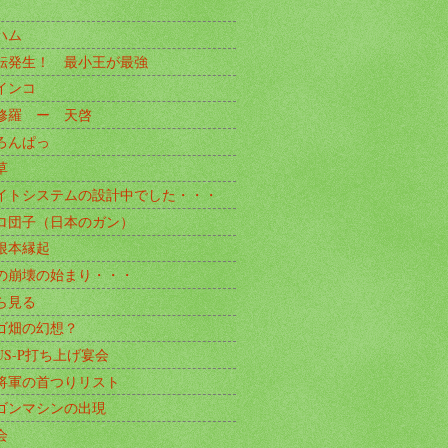
ハム
転発生！ 最小王が最強
インコ
修羅 ー 天啓
ろんぱっ
草
イトシステムの設計中でした・・・
ロ団子（日本のガン）
根本縁起
の崩壊の始まり・・・
ら見る
ゴ畑の幻想？
US-P打ち上げ宴会
将軍の首つりリスト
ゴンマシンの出現
会