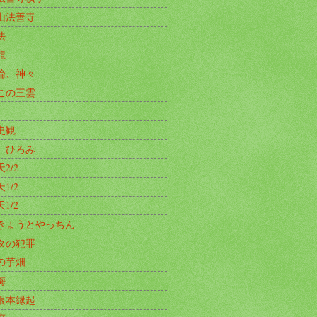
山法善寺
法
龍
論、神々
この三雲
史観
、ひろみ
2/2
1/2
1/2
きょうとやっちん
タの犯罪
の芋畑
梅
根本縁起