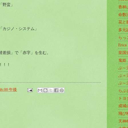
「野蛮」
香林
命数
花と
「カジノ・システム」
多元
らっ
Erica
替差損」で「赤字」を生む。
皇国
鬼姫
！！！
ぷ～天
ぷ＝天
ぷ～天
:46:00 午後
らぶ
トヨ
成城
:
飛び
天神