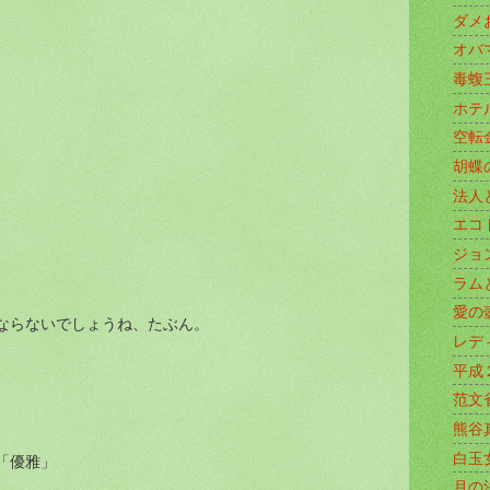
ダメ
オバ
毒蝮
ホテ
空転
胡蝶
法人
エコ
ジョ
ラム
愛の
ならないでしょうね、たぶん。
レデ
平成
范文
熊谷
白玉
「優雅」
月の