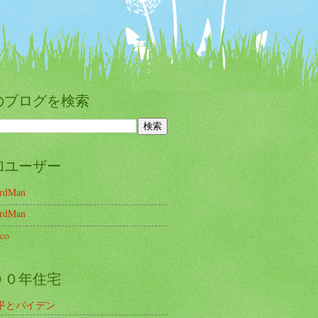
のブログを検索
加ユーザー
irdMan
irdMan
co
００年住宅
平とバイデン