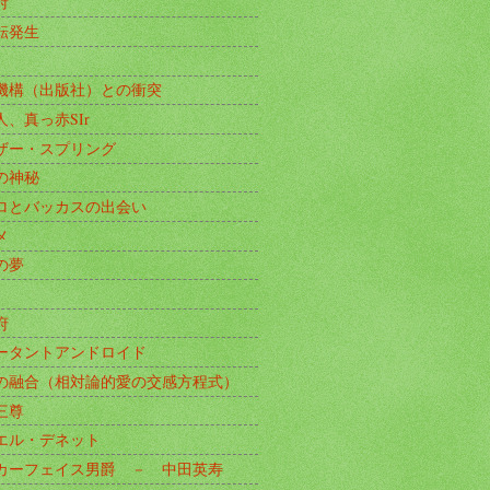
府
転発生
機構（出版社）との衝突
人、真っ赤SIr
ザー・スプリング
の神秘
ロとバッカスの出会い
メ
の夢
府
ータントアンドロイド
の融合（相対論的愛の交感方程式）
三尊
エル・デネット
カーフェイス男爵 － 中田英寿