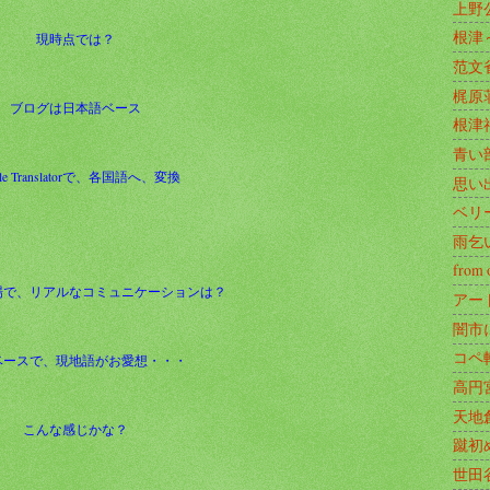
上野
根津
現時点では？
范文
梶原
ブログは日本語ベース
根津
青い
gle Translatorで、各国語へ、変換
思い
ベリ
雨乞
from 
場で、リアルなコミュニケーションは？
アー
闇市
コペ
ベースで、現地語がお愛想・・・
高円
天地
こんな感じかな？
蹴初
世田