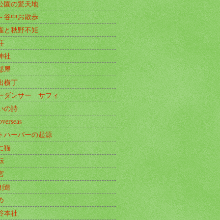
公園の驚天地
～谷中お散歩
雀と秋野不矩
荘
神社
部屋
出横丁
ーダンサー サフィ
いの詩
overseas
トハーバーの起源
に猫
転
宮
創造
め
谷本社