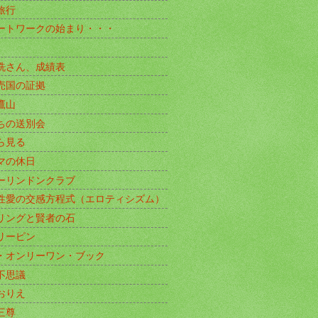
旅行
ートワークの始まり・・・
洗さん、成績表
売国の証拠
鷹山
ちの送別会
ら見る
マの休日
ーリンドンクラブ
性愛の交感方程式（エロティシズム）
リングと賢者の石
リーピン
・オンリーワン・ブック
不思議
おりえ
三尊