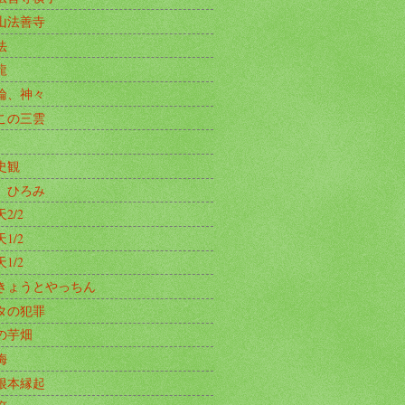
山法善寺
法
龍
論、神々
この三雲
史観
、ひろみ
2/2
1/2
1/2
きょうとやっちん
タの犯罪
の芋畑
梅
根本縁起