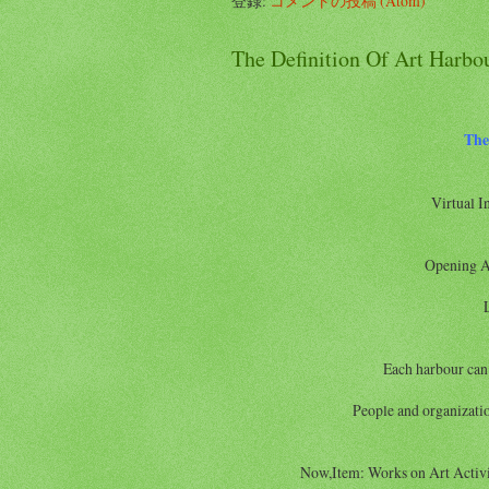
登録:
コメントの投稿 (Atom)
The Definition Of Art Harbo
The
Virtual I
Opening A
Each harbour can 
People and organizatio
Now,Item: Works on Art Activit