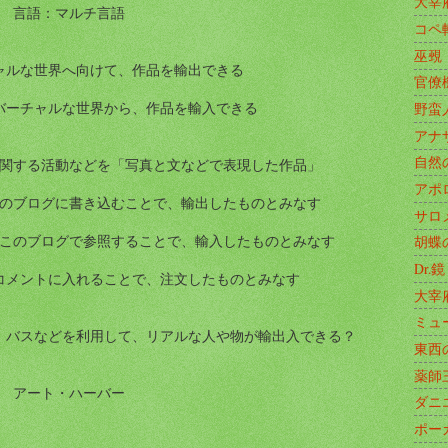
大宰
言語：マルチ言語
コペ
巫覡
ャルな世界へ向けて、作品を輸出できる
官僚
バーチャルな世界から、作品を輸入できる
野蛮
アナ
自然
関する活動などを「写真と文などで表現した作品」
アポ
のブログに書き込むことで、輸出したものとみなす
サロ
このブログで参照することで、輸入したものとみなす
胡蝶
Dr.鏡
コメントに入れることで、注文したものとみなす
大宰
ミュ
、バスなどを利用して、リアルな人や物が輸出入できる？
東西
薬師
アート・ハーバー
ダニ
ポー