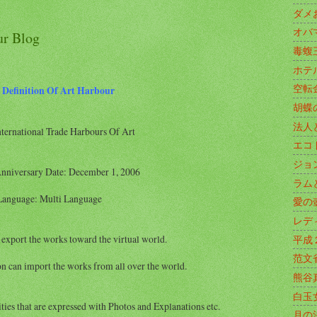
ダメ
オバ
ur Blog
毒蝮
ホテ
空転
 Definition Of Art Harbour
胡蝶
法人
nternational Trade Harbours Of Art
エコ
ジョ
nniversary Date: December 1, 2006
ラム
Language: Multi Language
愛の
レデ
export the works toward the virtual world.
平成
范文
n can import the works from all over the world.
熊谷
白玉
ies that are expressed with Photos and Explanations etc.
月の