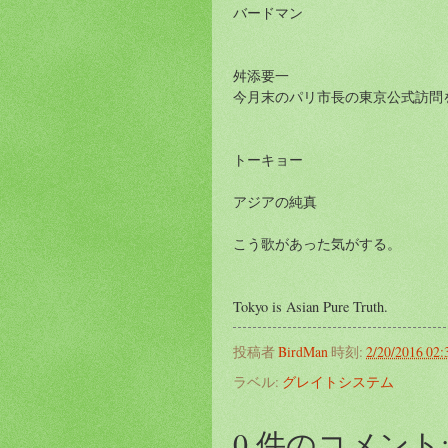
バードマン
舛添要一
今月末のパリ市長の東京公式訪問
トーキョー
アジアの純真
こう歌があった気がする。
Tokyo is Asian Pure Truth.
投稿者
BirdMan
時刻:
2/20/2016 02
ラベル:
グレイトシステム
0 件のコメント