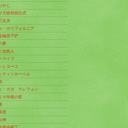
おやじ
マ大統領就任式
三太夫
ル・カリフォルニア
金融原子炉
の夢
と自然人
ドライブ
ンとヨーコ
とティンカーベル
壺
ィ・ガガ テレフォン
２０年桜の変
雀
真実
女神
法善寺横丁