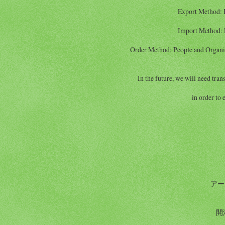
Export Method: E
Import Method: P
Order Method: People and Organiz
In the future, we will need trans
in order to 
アー
開