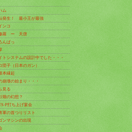
ハム
転発生！ 最小王が最強
インコ
修羅 ー 天啓
ろんぱっ
草
イトシステムの設計中でした・・・
ロ団子（日本のガン）
根本縁起
の崩壊の始まり・・・
ら見る
ゴ畑の幻想？
US-P打ち上げ宴会
将軍の首つりリスト
ゴンマシンの出現
会