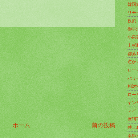
韓国
リモ
役割
御手
小泉
上杉
都落
逆か
ロー
バリ
相対
ロー
ヤン
マイ
摩訶
ホーム
前の投稿
井上
薬師