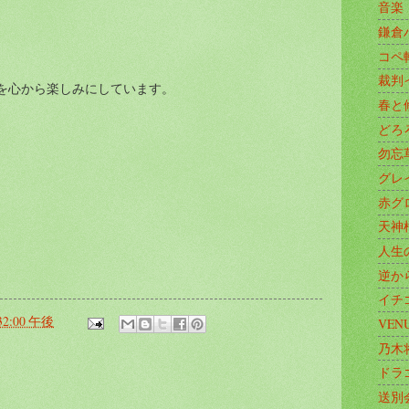
音楽
鎌倉
コペ
裁判
を心から楽しみにしています。
春と
どろ
勿忘
グレ
赤グ
天神
人生
逆か
イチ
:32:00 午後
VEN
乃木
ドラ
:
送別