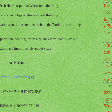
ach Harbour put the Works onto this blog
香林
命数
eople and Organizations accsess this blog
花と
ations put some comments about the Works onto this blog.
多元
らっ
portation including trains,airplanes,ships, cars, buses etc.
Erica
皇国
export and import people, goods etc. ?
鬼姫
ぷ～天
Art Harbour
ぷ＝天
ぷ～天
アート・ハーバーとは
らぶ
トヨ
トのバーチャル国際貿易港
成城
飛び
港記念日：2006年12月1日
天神