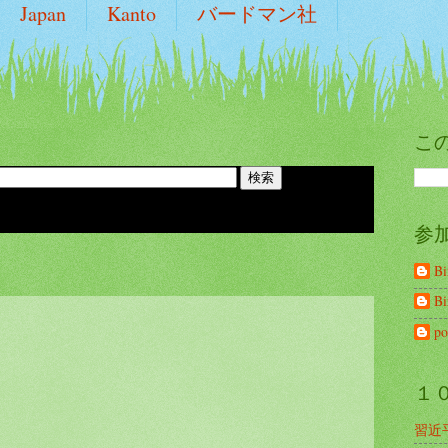
Japan
Kanto
バードマン社
こ
参
B
B
po
１
習近