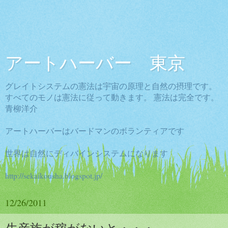
アートハーバー 東京
グレイトシステムの憲法は宇宙の原理と自然の摂理です。
すべてのモノは憲法に従って動きます。 憲法は完全です。
青柳洋介
アートハーバーはバードマンのボランティアです
世界は自然にディバインシステムになります
http://sekaikousha.blogspot.jp/
12/26/2011
生産族が稼がないと・・・