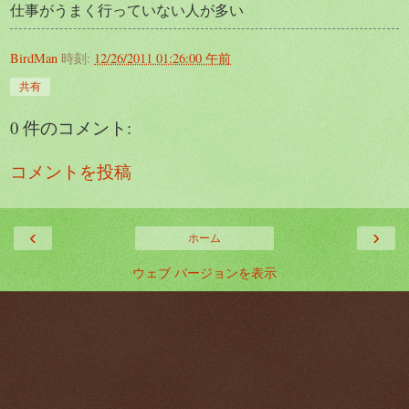
仕事がうまく行っていない人が多い
BirdMan
時刻:
12/26/2011 01:26:00 午前
共有
0 件のコメント:
コメントを投稿
‹
›
ホーム
ウェブ バージョンを表示