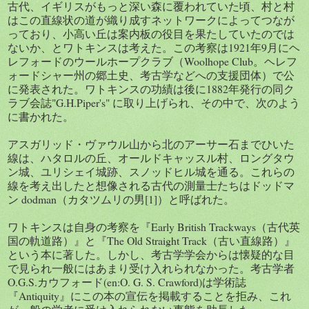
古代、イギリスがもっと深い森に覆われていた頃、村と村
はこの直線状の道が織り成すネットワークによってつなが
っており、小高い丘は案内板の役目を果たしていたのでは
ないか、とワトキンスは考えた。この考察は1921年9月にヘ
レフォードのウールホープクラブ（Woolhope Club。ヘレフ
ォードシャー州の郷土史、考古学などへの支援団体）で公
に発表された。ワトキンスの功績は後に1882年発行の同ク
ラブ会誌"G.H.Piper's" に取り上げられ、その中で、次のよう
に書かれた。
アスガリッド・ヴァウル山から北のアーサー石までひいた
線は、ハタロルの丘、オールドキャッスル村、ロングタウ
ン城、ユリシェイ城跡、スノッドヒル城を通る。これらの
線を考え出したと想像される古代の測量士たちはドッドマ
ン dodman（カタツムリの男[1]）と呼ばれた。
ワトキンスは自身の考察を『Early British Trackways（古代英
国の軌道路）』と『The Old Straight Track（古い直線路）』
という本に著した。しかし、考古学学会からは懐疑的な目
で見られ一般にはあまり受け入れられなかった。考古学者
O.G.S.カウフォード(en:O. G. S. Crawford)は学術誌
『Antiquity』にこの本の宣伝を掲載することを拒み、これ