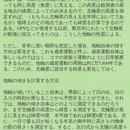
っても同じ高度（角度）に見える。この高度は観測者の居
る地点の緯度によってのみ決まるので、北極星の高度を測
定すれば、（もちろん北極星の見える北半球においてであ
るが）地球上のどの地点であっても緯度を計算できるので
ある。GPSなどが発達する以前、数百年にわたって北極星
が航海に役立ってきたのは、こうした地軸の性質による。
ただし、非常に長い期間を想定した場合、地軸自体の指す
方向は変化する。これを歳差運動と呼ぶ。歳差運動自体は
珍しいものではなく、コマの首振り運動のように日常観察
できるものだ。地軸の歳差運動の周期は約2万5,800年であ
る。このため、北極星に該当する恒星も変化してゆく。
地軸の傾きを計算する方法
地軸が傾いていること自体は、季節によって日の出、日の
入りの時刻が異なることから予想することができた。それ
では、地軸の傾き自体はどのように測定できるのだろう
か。まず北極星の高度から緯度 x を測定する。北極星が真
上に見えれば緯度90度、水平線であれば緯度0度である。次
に、一日で最も日が短くなる冬至の南中時に高さ h の物体
の影の長さ l を測定する。すると、次の式から太陽の高度 θ