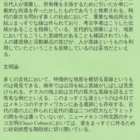
古代人が測量し、所有権を主張するために引いたか単に一
般的な街道を作ったかしたものであろうと推察される。時
代の新古を問わず多くの社会において、重要な地点同士を
結ぶまっすぐな線は作られており、考古学者はこうした伝
統があることを指摘している。近代的な測量により、地形
においてもこうした直線性があることも確認されている。
人の建造物と活動拠点の並びが、人が直線というものを利
用していたということを反映しているのは妥当だといえ
る。
文明論:
多くの文化において、特徴的な地形を横切る直線というも
のは発見できる。南米では山頂を結ぶ直線がしばしば見受
けられる。ナスカの地上絵は古代の長大な直線を語る上で
有名な例だといえる。このまっすぐな道というのは今日で
はメキシコのテオティワカンにある遺跡にも存在する。古
代の道の上に作られた近代の道は二つの巨大なピラミッド
の間を今は通っていないが。ニューメキシコ州北西のチャ
コ文明(Chaco Culture)においては、道をまっすぐに作るため
に砂岩絶壁を階段状に切り開いている。