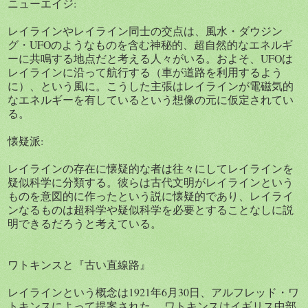
ニューエイジ:
レイラインやレイライン同士の交点は、風水・ダウジン
グ・UFOのようなものを含む神秘的、超自然的なエネルギ
ーに共鳴する地点だと考える人々がいる。およそ、UFOは
レイラインに沿って航行する（車が道路を利用するよう
に）、という風に。こうした主張はレイラインが電磁気的
なエネルギーを有しているという想像の元に仮定されてい
る。
懐疑派:
レイラインの存在に懐疑的な者は往々にしてレイラインを
疑似科学に分類する。彼らは古代文明がレイラインという
ものを意図的に作ったという説に懐疑的であり、レイライ
ンなるものは超科学や疑似科学を必要とすることなしに説
明できるだろうと考えている。
ワトキンスと『古い直線路』
レイラインという概念は1921年6月30日、アルフレッド・ワ
トキンスによって提案された。 ワトキンスはイギリス中部