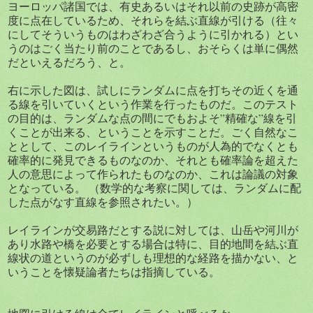
ヨーロッパ諸国では、有史あるいはそれ以前の史跡が高密
度に点在しているため、それらを結ぶ直線が引ける（往々
にしてそういうものはわざわざ合うように引かれる）とい
うのはごく当たり前のことであるし、おそらくは単に偶然
だといえるだろう、と。
右に示した図は、試しにランダムに点を打ちその近くを通
る線を引いていくという作業を行ったものだ。このテスト
の目的は、ランダムな点の間にでもおよそ”精確な”線を引
くことが出来る、ということを示すことだ。ごく自然なこ
ととして、このレイラインというものが人為的でなくとも
確率的に発見できるものなのか、それとも確率論を超えた
人の意思によって作られたものなのか、これは論議の対象
となっている。 （数学的な考察に関しては、ランダムに配
した点がなす直線を参照されたい。）
レイラインが交易路だとする説に対しては、山岳や河川が
あり水路や橋を必要とする場合は特に、目的地間を結ぶ直
線状の道というのが必ずしも理想的な経路を描かない、と
いうことを懐疑論者たちは指摘している。