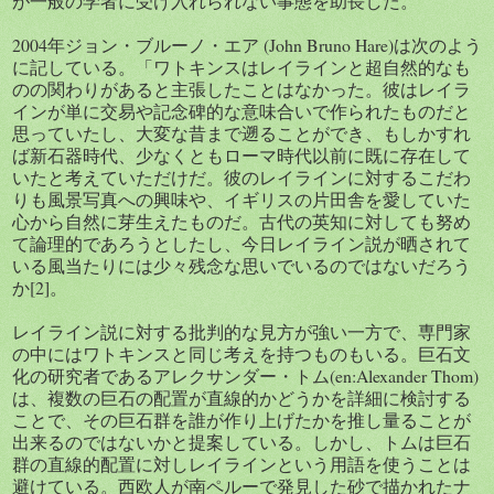
が一般の学者に受け入れられない事態を助長した。
2004年ジョン・ブルーノ・エア (John Bruno Hare)は次のよう
に記している。「ワトキンスはレイラインと超自然的なも
のの関わりがあると主張したことはなかった。彼はレイラ
インが単に交易や記念碑的な意味合いで作られたものだと
思っていたし、大変な昔まで遡ることができ、もしかすれ
ば新石器時代、少なくともローマ時代以前に既に存在して
いたと考えていただけだ。彼のレイラインに対するこだわ
りも風景写真への興味や、イギリスの片田舎を愛していた
心から自然に芽生えたものだ。古代の英知に対しても努め
て論理的であろうとしたし、今日レイライン説が晒されて
いる風当たりには少々残念な思いでいるのではないだろう
か[2]。
レイライン説に対する批判的な見方が強い一方で、専門家
の中にはワトキンスと同じ考えを持つものもいる。巨石文
化の研究者であるアレクサンダー・トム(en:Alexander Thom)
は、複数の巨石の配置が直線的かどうかを詳細に検討する
ことで、その巨石群を誰が作り上げたかを推し量ることが
出来るのではないかと提案している。しかし、トムは巨石
群の直線的配置に対しレイラインという用語を使うことは
避けている。西欧人が南ペルーで発見した砂で描かれたナ