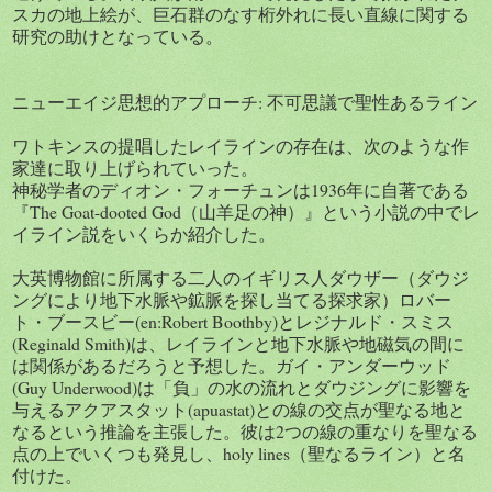
スカの地上絵が、巨石群のなす桁外れに長い直線に関する
研究の助けとなっている。
ニューエイジ思想的アプローチ: 不可思議で聖性あるライン
ワトキンスの提唱したレイラインの存在は、次のような作
家達に取り上げられていった。
神秘学者のディオン・フォーチュンは1936年に自著である
『The Goat-dooted God（山羊足の神）』という小説の中でレ
イライン説をいくらか紹介した。
大英博物館に所属する二人のイギリス人ダウザー（ダウジ
ングにより地下水脈や鉱脈を探し当てる探求家）ロバー
ト・ブースビー(en:Robert Boothby)とレジナルド・スミス
(Reginald Smith)は、レイラインと地下水脈や地磁気の間に
は関係があるだろうと予想した。ガイ・アンダーウッド
(Guy Underwood)は「負」の水の流れとダウジングに影響を
与えるアクアスタット(apuastat)との線の交点が聖なる地と
なるという推論を主張した。彼は2つの線の重なりを聖なる
点の上でいくつも発見し、holy lines（聖なるライン）と名
付けた。