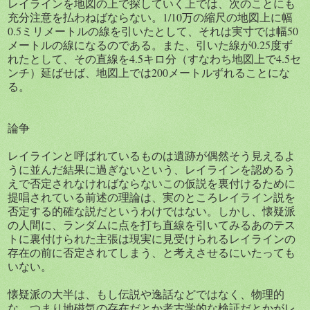
レイラインを地図の上で探していく上では、次のことにも
充分注意を払わねばならない。1/10万の縮尺の地図上に幅
0.5ミリメートルの線を引いたとして、それは実寸では幅50
メートルの線になるのである。また、引いた線が0.25度ず
れたとして、その直線を4.5キロ分（すなわち地図上で4.5セ
ンチ）延ばせば、地図上では200メートルずれることにな
る。
論争
レイラインと呼ばれているものは遺跡が偶然そう見えるよ
うに並んだ結果に過ぎないという、レイラインを認めるう
えで否定されなければならないこの仮説を裏付けるために
提唱されている前述の理論は、実のところレイライン説を
否定する的確な説だというわけではない。しかし、懐疑派
の人間に、ランダムに点を打ち直線を引いてみるあのテス
トに裏付けられた主張は現実に見受けられるレイラインの
存在の前に否定されてしまう、と考えさせるにいたっても
いない。
懐疑派の大半は、もし伝説や逸話などではなく、物理的
な、つまり地磁気の存在だとか考古学的な検証だとかがレ