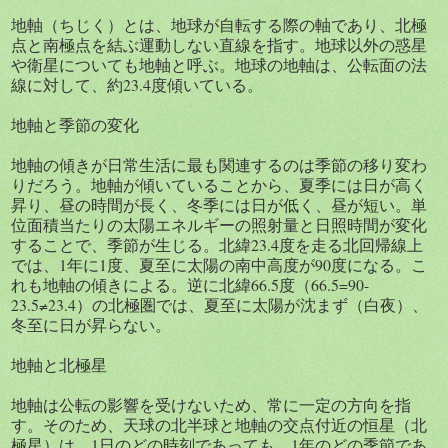
地軸（ちじく）とは、地球が自転する際の軸であり、北極
点と南極点を結ぶ運動しない直線を指す。地球以外の惑星
や衛星についても地軸と呼ぶ。地球の地軸は、公転面の法
線に対して、約23.4度傾いている。
地軸と季節の変化
地軸の傾きが日常生活に最も関連するのは季節の移り変わ
りだろう。地軸が傾いていることから、夏季には日が高く
昇り、昼の時間が長く、冬季には日が低く、昼が短い。単
位面積当たりの太陽エネルギーの照射量と日照時間が変化
することで、季節が生じる。北緯23.4度を走る北回帰線上
では、1年に1度、夏至に太陽の南中高度が90度になる。こ
れも地軸の傾きによる。逆に北緯66.5度（66.5=90-
23.5≠23.4）の北極圏では、夏至に太陽が沈まず（白夜）、
冬至に日が昇らない。
地軸と北極星
地軸は公転の影響を受けないため、常に一定の方向を指
す。そのため、天球の北半球と地軸の交点付近の恒星（北
極星）は、1日のどの時刻であっても、1年のどの季節であ