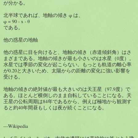
が分かる。
北半球であれば、地軸の傾き φ は、
φ = 90 - x - θ
である。
他の惑星の地軸
他の惑星に目を向けると、地軸の傾き（赤道傾斜角）はさ
まざまである。地軸の傾きが最も小さいのは水星（0度）。
水星では季節の変化が起こらない。もっとも軌道の離心率
が0.20と大きいため、太陽からの距離の変化に強い影響を
受ける。
地軸の傾きの絶対値が最も大きいのは天王星（97.9度）で
ある。ほとんど横倒しのまま自転していることになる。天
王星の公転周期は84年であるから、例えば極地から観測す
ると約40年間昼もしくは夜が続くことになる。
---Wikipedia