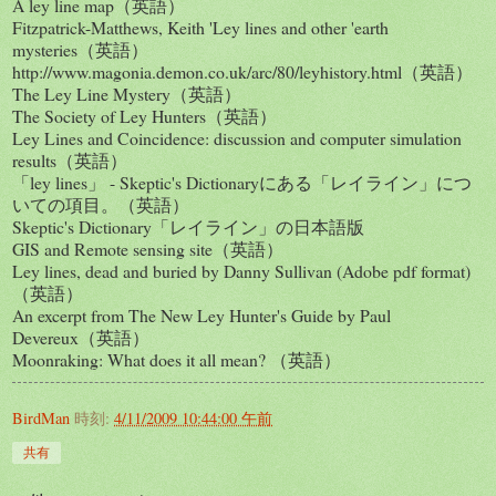
A ley line map（英語）
Fitzpatrick-Matthews, Keith 'Ley lines and other 'earth
mysteries（英語）
http://www.magonia.demon.co.uk/arc/80/leyhistory.html（英語）
The Ley Line Mystery（英語）
The Society of Ley Hunters（英語）
Ley Lines and Coincidence: discussion and computer simulation
results（英語）
「ley lines」 - Skeptic's Dictionaryにある「レイライン」につ
いての項目。（英語）
Skeptic's Dictionary「レイライン」の日本語版
GIS and Remote sensing site（英語）
Ley lines, dead and buried by Danny Sullivan (Adobe pdf format)
（英語）
An excerpt from The New Ley Hunter's Guide by Paul
Devereux（英語）
Moonraking: What does it all mean? （英語）
BirdMan
時刻:
4/11/2009 10:44:00 午前
共有