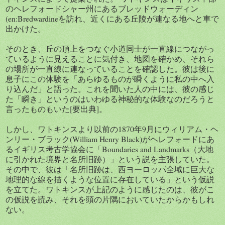
のヘレフォードシャー州にあるブレッドウォーディン
(en:Bredwardineを訪れ、近くにある丘陵が連なる地へと車で
出かけた。
そのとき、丘の頂上をつなぐ小道同士が一直線につながっ
ているように見えることに気付き、地図を確かめ、それら
の場所が一直線に連なっていることを確認した。彼は後に
息子にこの体験を「あらゆるものが瞬くように私の中へ入
り込んだ」と語った。これを聞いた人の中には、彼の感じ
た「瞬き」というのはいわゆる神秘的な体験なのだろうと
言ったものもいた[要出典]。
しかし、ワトキンスより以前の1870年9月にウィリアム・ヘ
ンリー・ブラック(William Henry Black)がヘレフォードにあ
るイギリス考古学協会に「Boundaries and Landmarks（大地
に引かれた境界と名所旧跡）」という説を主張していた。
その中で、彼は「名所旧跡は、西ヨーロッパ全域に巨大な
地理的な線を描くような位置に存在している」という仮説
を立てた。ワトキンスが上記のように感じたのは、彼がこ
の仮説を読み、それを頭の片隅においていたからかもしれ
ない。