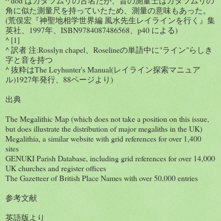
^ dod はカタツムリの古名だが、昔の測量士はカタツムリの
角に似た測量尺を持っていたため、測量の意味もあった。
(荒俣宏『神聖地相学世界編 風水先生レイラインを行く』集
英社、1997年、ISBN9784087486568、p40 による)
^ [1]
^ 訳者 注:Rosslyn chapel、Roselineの単語中に"ライン"らしき
字と音を持つ
^ 抜粋はThe Leyhunter's Manual(レイライン探索マニュア
ル)1927年発行、88ページより)
出典
The Megalithic Map (which does not take a position on this issue,
but does illustrate the distribution of major megaliths in the UK)
Megalithia, a similar website with grid references for over 1,400
sites
GENUKI Parish Database, including grid references for over 14,000
UK churches and register offices
The Gazetteer of British Place Names with over 50,000 entries
参考文献
英語版より