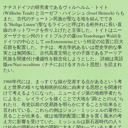
ナチスドイツの研究者であるヴィルヘルム・トイト
(Willhelm Teudt) とヨーゼフ・ハインシュ (Josef Heinsch) らも
また、古代のチュートン民族が聖なる地を結んででき
る"Heilige Linien"(聖なるライン)と呼ばれる桁外れに長い直
線のネットワークを作り上げたと主張した。トイトはニー
ダーザクセン州のトイトブルクの森(en:Teutoburger Wald)を
ドイツの中心として en:Externsteineという特定の位置に巨大
石群を配置した。ナチは、考古学的あるいは歴史学的な事
実とは無関係に、古代高度文明とその子孫であるアーリア
民族を関連付け優越性を観念化しようとした。 詳細は英語
版en:Nazi occultism（ナチにおけるオカルト思想）を読まれ
たい。
1960年代には、まっすぐな線が交差する点があるという考
えと世界の様々な地相術的伝統に由来する思想とを関連付
けて考えるようになった。ニューエイジ派の地相学者たち
によると、レイラインを描くことで大地を"調(ととの)え"ら
れたり、有史以前の交易路を明らかにすることが出来ると
言われている。これらの例はジョン・ミッシェルの著作に
見ることが出来る。彼は地理的配置に重きを置く風水の考
え方に影響を受けていた。ミッシェルは新石器時代の人々
は社会の調和が大地の調和に大きく関わっていると考えて