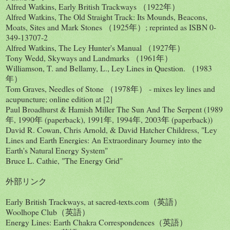
Alfred Watkins, Early British Trackways （1922年）
Alfred Watkins, The Old Straight Track: Its Mounds, Beacons,
Moats, Sites and Mark Stones （1925年）; reprinted as ISBN 0-
349-13707-2
Alfred Watkins, The Ley Hunter's Manual （1927年）
Tony Wedd, Skyways and Landmarks （1961年）
Williamson, T. and Bellamy, L., Ley Lines in Question. （1983
年）
Tom Graves, Needles of Stone （1978年） - mixes ley lines and
acupuncture; online edition at [2]
Paul Broadhurst & Hamish Miller The Sun And The Serpent (1989
年, 1990年 (paperback), 1991年, 1994年, 2003年 (paperback))
David R. Cowan, Chris Arnold, & David Hatcher Childress, "Ley
Lines and Earth Energies: An Extraordinary Journey into the
Earth's Natural Energy System"
Bruce L. Cathie, "The Energy Grid"
外部リンク
Early British Trackways, at sacred-texts.com（英語）
Woolhope Club（英語）
Energy Lines: Earth Chakra Correspondences（英語）