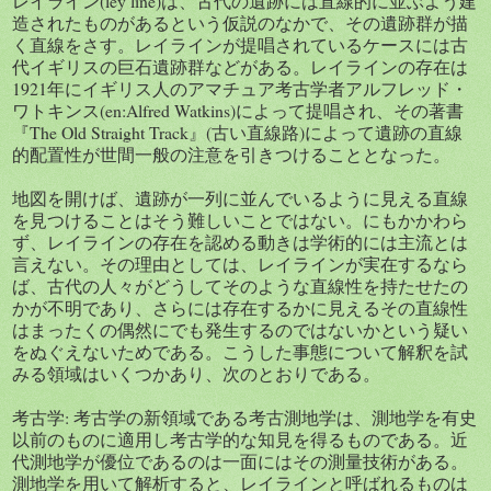
レイライン(ley line)は、古代の遺跡には直線的に並ぶよう建
造されたものがあるという仮説のなかで、その遺跡群が描
く直線をさす。レイラインが提唱されているケースには古
代イギリスの巨石遺跡群などがある。レイラインの存在は
1921年にイギリス人のアマチュア考古学者アルフレッド・
ワトキンス(en:Alfred Watkins)によって提唱され、その著書
『The Old Straight Track』(古い直線路)によって遺跡の直線
的配置性が世間一般の注意を引きつけることとなった。
地図を開けば、遺跡が一列に並んでいるように見える直線
を見つけることはそう難しいことではない。にもかかわら
ず、レイラインの存在を認める動きは学術的には主流とは
言えない。その理由としては、レイラインが実在するなら
ば、古代の人々がどうしてそのような直線性を持たせたの
かが不明であり、さらには存在するかに見えるその直線性
はまったくの偶然にでも発生するのではないかという疑い
をぬぐえないためである。こうした事態について解釈を試
みる領域はいくつかあり、次のとおりである。
考古学: 考古学の新領域である考古測地学は、測地学を有史
以前のものに適用し考古学的な知見を得るものである。近
代測地学が優位であるのは一面にはその測量技術がある。
測地学を用いて解析すると、レイラインと呼ばれるものは