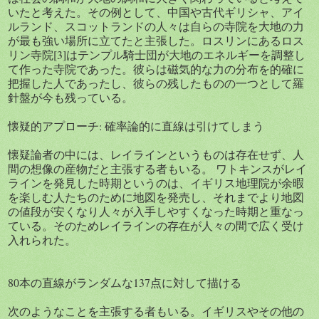
いたと考えた。その例として、中国や古代ギリシャ、アイ
ルランド、スコットランドの人々は自らの寺院を大地の力
が最も強い場所に立てたと主張した。ロスリンにあるロス
リン寺院[3]はテンプル騎士団が大地のエネルギーを調整し
て作った寺院であった。彼らは磁気的な力の分布を的確に
把握した人であったし、彼らの残したものの一つとして羅
針盤が今も残っている。
懐疑的アプローチ: 確率論的に直線は引けてしまう
懐疑論者の中には、レイラインというものは存在せず、人
間の想像の産物だと主張する者もいる。 ワトキンスがレイ
ラインを発見した時期というのは、イギリス地理院が余暇
を楽しむ人たちのために地図を発売し、それまでより地図
の値段が安くなり人々が入手しやすくなった時期と重なっ
ている。そのためレイラインの存在が人々の間で広く受け
入れられた。
80本の直線がランダムな137点に対して描ける
次のようなことを主張する者もいる。イギリスやその他の