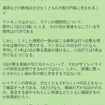
遺跡などの数地点が少なくとも0.25度の円弧に含まれるこ
と
ワトキンスはさらに、ラインの偶然性について、
図中に3点だけ描いたとき、その3点が直線をなしている可
能性は1/720である
しかし、こうした偶然の一致が起こる確率は打つ点数を増
やせば速やかに増大する。ランダムに10点を打ったなら、
平均して1本は3点が乗る直線が描けるし、12点打てば2本は
引けるようになる。
3点が乗る直線が引けるからといって、それがすぐレイライ
ンの存在を証明できるわけではない。しかし、綺麗に整っ
たそれらしい線が目の前に存在するではないか。
レイラインの存在は、少なくともそれらしい4点以上をもっ
て確認すべきである。3点だけなら、価値の下がるほかのも
の、直交する道やそれらしい街道などとともに確認するの
が効果的だろう。