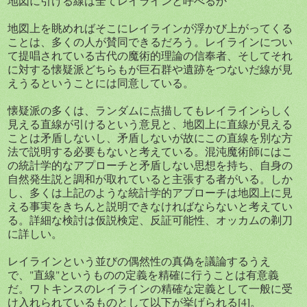
地図に引ける線は全てレイラインと呼べるか
地図上を眺めればそこにレイラインが浮かび上がってくる
ことは、多くの人が賛同できるだろう。レイラインについ
て提唱されている古代の魔術的理論の信奉者、そしてそれ
に対する懐疑派どちらもが巨石群や遺跡をつないだ線が見
えうるということには同意している。
懐疑派の多くは、ランダムに点描してもレイラインらしく
見える直線が引けるという意見と、地図上に直線が見える
ことは矛盾しないし、矛盾しないが故にこの直線を別な方
法で説明する必要もないと考えている。混沌魔術師にはこ
の統計学的なアプローチと矛盾しない思想を持ち、自身の
自然発生説と調和が取れていると主張する者がいる。しか
し、多くは上記のような統計学的アプローチは地図上に見
える事実をきちんと説明できなければならないと考えてい
る。詳細な検討は仮説検定、反証可能性、オッカムの剃刀
に詳しい。
レイラインという並びの偶然性の真偽を議論するうえ
で、"直線"というものの定義を精確に行うことは有意義
だ。ワトキンスのレイラインの精確な定義として一般に受
け入れられているものとして以下が挙げられる[4]。