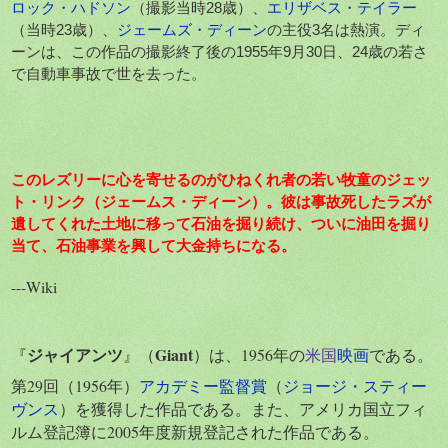
ロック・ハドソン
（撮影当時28歳）、
エリザベス・テイラー
（当時23歳）、
ジェームズ・ディーン
の主役3名は熱演。ディ
ーンは、この作品の撮影終了後の1955年9月30日、24歳の若さ
で自動車事故で世を去った。
このレズリーに心を寄せるのがひねくれ者の若い牧童のジェッ
ト・リンク（
ジェームス・ディーン
）。彼は事故死したラズが
遺してくれた土地に移って石油を掘り続け、ついに油田を掘り
当て、石油事業を興して大金持ちになる。
---Wiki
ジャイアンツ
Giant
『
』（
）は、1956年の
米国
映画
である。
第29回（1956年）
アカデミー監督賞
（
ジョージ・スティー
ヴンス
）を獲得した作品である。また、アメリカ国立フィ
ルム登記簿に2005年度新規登記された作品である。