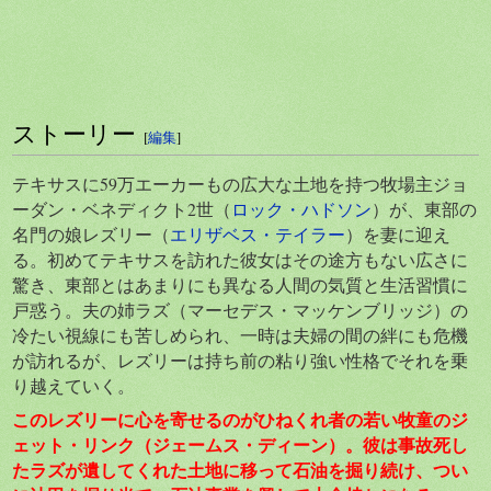
ストーリー
[
編集
]
テキサスに59万エーカーもの広大な土地を持つ牧場主ジョ
ーダン・ベネディクト2世（
ロック・ハドソン
）が、東部の
名門の娘レズリー（
エリザベス・テイラー
）を妻に迎え
る。初めてテキサスを訪れた彼女はその途方もない広さに
驚き、東部とはあまりにも異なる人間の気質と生活習慣に
戸惑う。夫の姉ラズ（マーセデス・マッケンブリッジ）の
冷たい視線にも苦しめられ、一時は夫婦の間の絆にも危機
が訪れるが、レズリーは持ち前の粘り強い性格でそれを乗
り越えていく。
このレズリーに心を寄せるのがひねくれ者の若い牧童のジ
ェット・リンク（
ジェームス・ディーン
）。彼は事故死し
たラズが遺してくれた土地に移って石油を掘り続け、つい