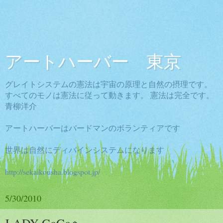
アートハーバー 東京
グレイトシステムの憲法は宇宙の原理と自然の摂理です。
すべてのモノは憲法に従って動きます。 憲法は完全です。
青柳洋介
アートハーバーはバードマンのボランティアです
世界は自然にディバインシステムになります
http://sekaikousha.blogspot.jp/
5/30/2010
LADY GaGaへ