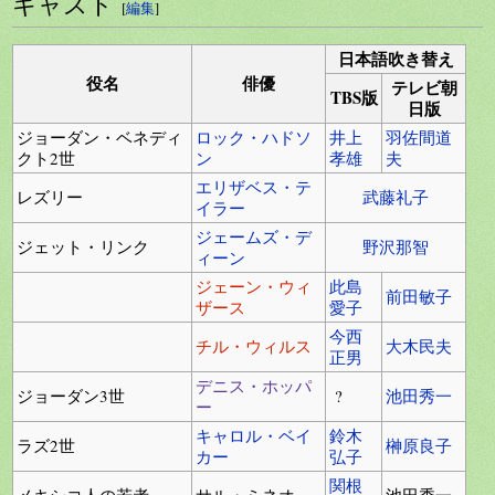
キャスト
[
編集
]
日本語吹き替え
役名
俳優
テレビ朝
TBS版
日版
ジョーダン・ベネディ
ロック・ハドソ
井上
羽佐間道
クト2世
ン
孝雄
夫
エリザベス・テ
レズリー
武藤礼子
イラー
ジェームズ・デ
ジェット・リンク
野沢那智
ィーン
ジェーン・ウィ
此島
前田敏子
ザース
愛子
今西
チル・ウィルス
大木民夫
正男
デニス・ホッパ
ジョーダン3世
?
池田秀一
ー
キャロル・ベイ
鈴木
ラズ2世
榊原良子
カー
弘子
関根
メキシコ人の若者
サル・ミネオ
池田秀一