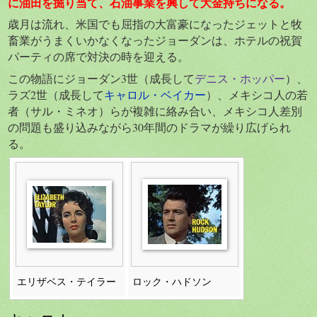
に油田を掘り当て、石油事業を興して大金持ちになる。
歳月は流れ、米国でも屈指の大富豪になったジェットと牧
畜業がうまくいかなくなったジョーダンは、ホテルの祝賀
パーティの席で対決の時を迎える。
この物語にジョーダン3世（成長して
デニス・ホッパー
）、
ラズ2世（成長して
キャロル・ベイカー
）、メキシコ人の若
者（サル・ミネオ）らが複雑に絡み合い、メキシコ人差別
の問題も盛り込みながら30年間のドラマが繰り広げられ
る。
エリザベス・テイラー
ロック・ハドソン